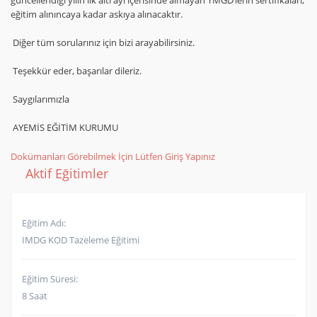
güncellendiği yılın ilk altı ayı içerisinde almayan TMGD’lerin sertifikaları,
eğitim alınıncaya kadar askıya alınacaktır.
Diğer tüm sorularınız için bizi arayabilirsiniz.
Teşekkür eder, başarılar dileriz.
Saygılarımızla
AYEMİS EĞİTİM KURUMU
Dokümanları Görebilmek İçin Lütfen Giriş Yapınız
Aktif Eğitimler
Eğitim Adı:
IMDG KOD Tazeleme Eğitimi
Eğitim Süresi:
8 Saat